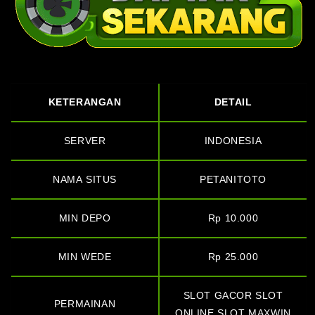
KETERANGAN
DETAIL
SERVER
INDONESIA
NAMA SITUS
PETANITOTO
MIN DEPO
Rp 10.000
MIN WEDE
Rp 25.000
SLOT GACOR SLOT
PERMAINAN
ONLINE SLOT MAXWIN